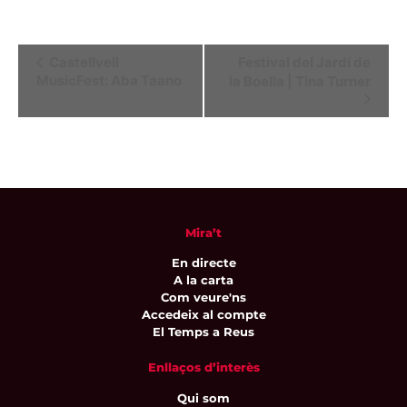
Navegació
Castellvell
Festival del Jardí de
MusicFest: Aba Taano
la Boella | Tina Turner
d'Esdeveniment
Mira’t
En directe
A la carta
Com veure'ns
Accedeix al compte
El Temps a Reus
Enllaços d’interès
Qui som