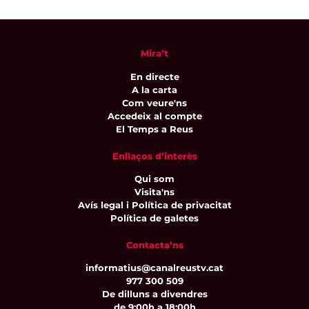
Mira’t
En directe
A la carta
Com veure'ns
Accedeix al compte
El Temps a Reus
Enllaços d’interès
Qui som
Visita'ns
Avís legal i Política de privacitat
Política de galetes
Contacta’ns
informatius@canalreustv.cat
977 300 509
De dilluns a divendres
de 9:00h a 18:00h