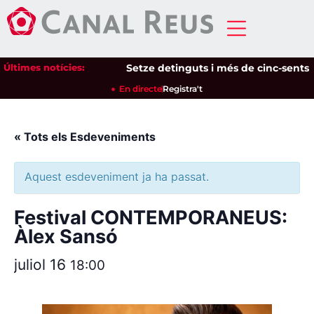
Últimes notícies:
Setze detinguts i més de cinc-sents ide
En directe
Registra't
« Tots els Esdeveniments
Aquest esdeveniment ja ha passat.
Festival CONTEMPORANEUS:
Àlex Sansó
juliol 16
18:00