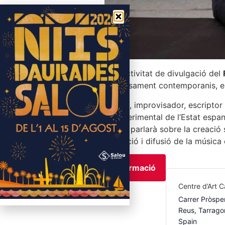
Una altra activitat de divulgació del
l’art i el pensament contemporanis, 
Saxofonista, improvisador, escriptor i
música experimental de l’Estat espan
Galiana ens parlarà sobre la creació
documentació i difusió de la música 
Més informació
Centre d’Art 
Carrer Pròsper
Reus
,
Tarrago
Spain