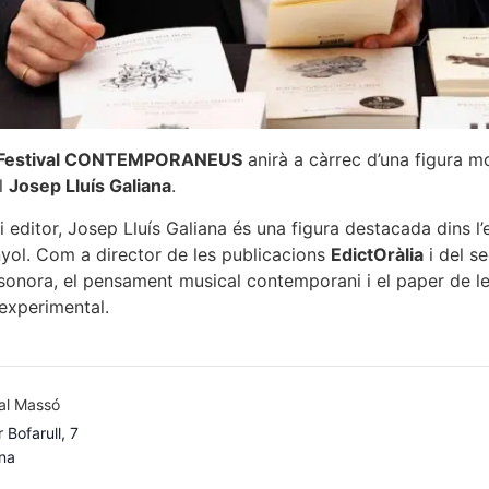
Festival CONTEMPO
R
AN
EUS
anirà a càrrec d’una figura m
el
Josep Lluís Galiana
.
 editor, Josep Lluís Galiana és una figura destacada dins l’e
yol. Com a director de les publicacions
EdictOràlia
i del s
 sonora, el pensament musical contemporani i el paper de le
experimental.
Cal Massó
 Bofarull, 7
na