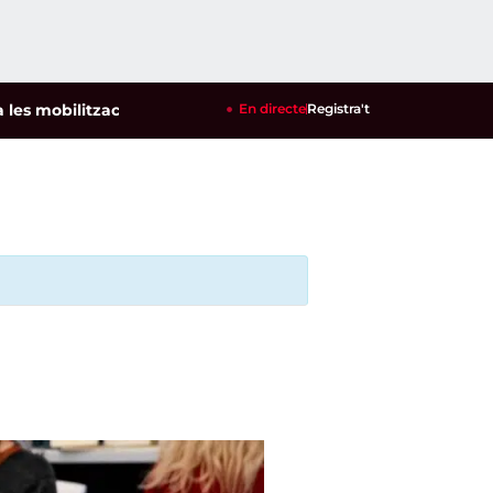
mobilitzacions per defensar els cultius de la garrofa i l'ametl
En directe
Registra't