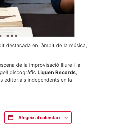
olt destacada en l’àmbit de la música,
scena de la improvisació lliure i la
egell discogràfic
Liquen Records
,
s editorials independents en la
Afegeix al calendari