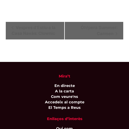
Navegació
Vespres d’Estiu a la
Óh!pera Summer:
Casa Navàs: Clownic
Carmen
d'Esdeveniment
Mira’t
En directe
A la carta
Com veure'ns
Accedeix al compte
El Temps a Reus
Enllaços d’interès
Qui som