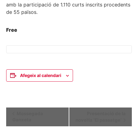
amb la participació de 1.110 curts inscrits procedents
de 55 països.
Free
Afegeix al calendari
Navegació
Mossegada
Presentació de la
Ganxeta
novel·la ‘El passatge’
d'Esdeveniment