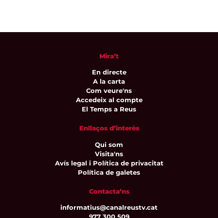
Mira’t
En directe
A la carta
Com veure'ns
Accedeix al compte
El Temps a Reus
Enllaços d’interès
Qui som
Visita'ns
Avís legal i Política de privacitat
Política de galetes
Contacta’ns
informatius@canalreustv.cat
977 300 509