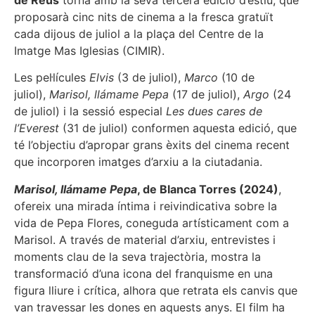
de Reus
torna amb la seva tercera edició d’estiu, que
proposarà cinc nits de cinema a la fresca gratuït
cada dijous de juliol a la plaça del Centre de la
Imatge Mas Iglesias (CIMIR).
Les pel·lícules
Elvis
(3 de juliol),
Marco
(10 de
juliol),
Marisol, llámame Pepa
(17 de juliol),
Argo
(24
de juliol) i la sessió especial
Les dues cares de
l’Everest
(31 de juliol) conformen aquesta edició, que
té l’objectiu d’apropar grans èxits del cinema recent
que incorporen imatges d’arxiu a la ciutadania.
Marisol, llámame Pepa
, de Blanca Torres (2024)
,
ofereix una mirada íntima i reivindicativa sobre la
vida de Pepa Flores, coneguda artísticament com a
Marisol. A través de material d’arxiu, entrevistes i
moments clau de la seva trajectòria, mostra la
transformació d’una icona del franquisme en una
figura lliure i crítica, alhora que retrata els canvis que
van travessar les dones en aquests anys. El film ha