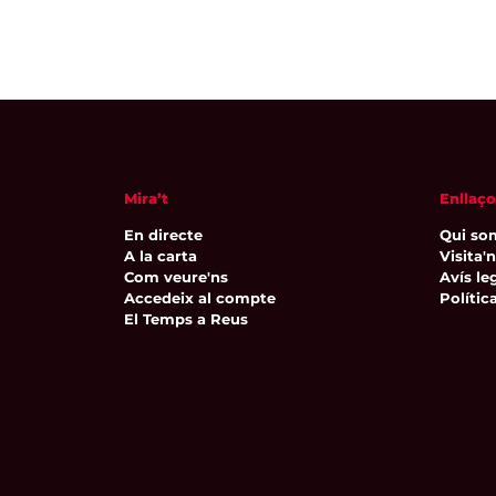
d'Esdeveniment
Mira’t
Enllaço
En directe
Qui so
A la carta
Visita'
Com veure'ns
Avís leg
Accedeix al compte
Polític
El Temps a Reus