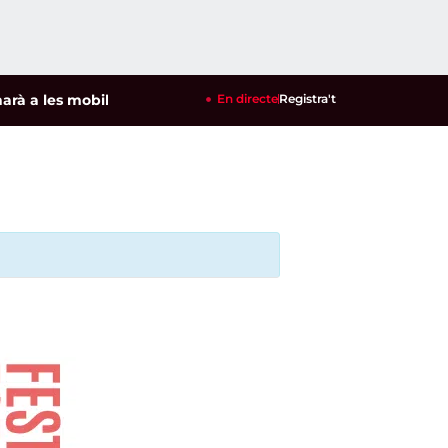
a les mobilitzacions per defensar els cultius de la garrofa i l
En directe
Registra't