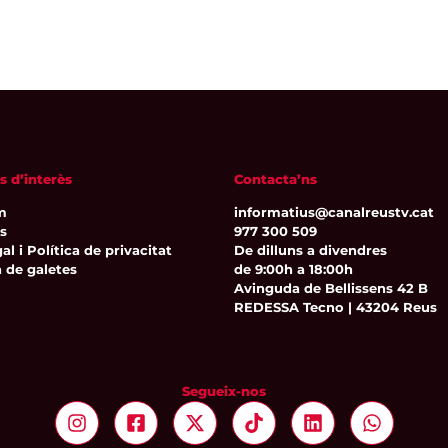
s d’interès
Contacta’ns
m
informatius@canalreustv.cat
ns
977 300 509
al i Política de privacitat
De dilluns a divendres
a de galetes
de 9:00h a 18:00h
Avinguda de Bellissens 42 B
REDESSA Tecno | 43204 Reus
Segueix-nos