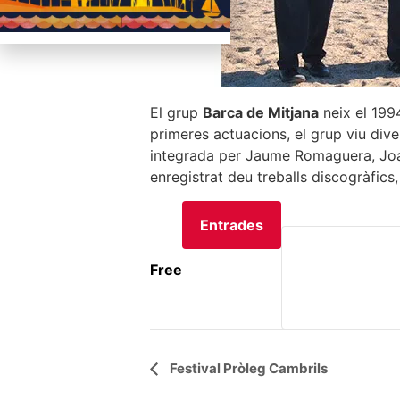
El grup
Barca de Mitjana
neix el 199
primeres actuacions, el grup viu div
integrada per Jaume Romaguera, Joan 
enregistrat deu treballs discogràfics
Entrades
Free
Navegació
Festival Pròleg Cambrils