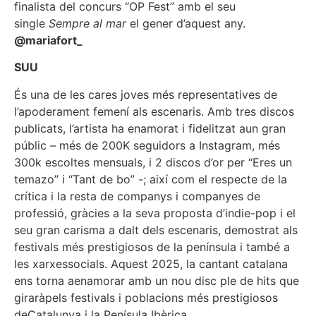
finalista del concurs “OP Fest” amb el seu
single
Sempre al mar
el gener d’aquest any.
@mariafort_
S
UU
És una de les cares joves més representatives de
l’apoderament femení als escenaris. Amb tres discos
publicats, l’artista ha enamorat i fidelitzat aun gran
públic – més de 200K seguidors a Instagram, més
300k escoltes mensuals, i 2 discos d’or per “Eres un
temazo” i “Tant de bo” -; així com el respecte de la
crítica i la resta de companys i companyes de
professió, gràcies a la seva proposta d’indie-pop i el
seu gran carisma a dalt dels escenaris, demostrat als
festivals més prestigiosos de la península i també a
les xarxessocials. Aquest 2025, la cantant catalana
ens torna aenamorar amb un nou disc ple de hits que
giraràpels festivals i poblacions més prestigiosos
deCatalunya i la Penísula Ibèrica.