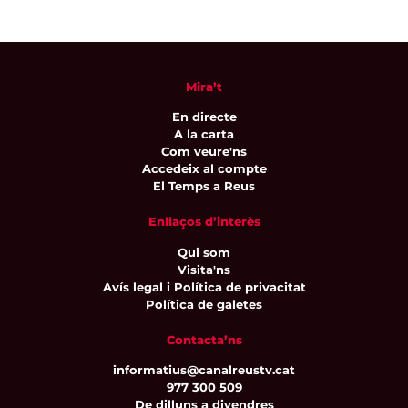
Mira’t
En directe
A la carta
Com veure'ns
Accedeix al compte
El Temps a Reus
Enllaços d’interès
Qui som
Visita'ns
Avís legal i Política de privacitat
Política de galetes
Contacta’ns
informatius@canalreustv.cat
977 300 509
De dilluns a divendres