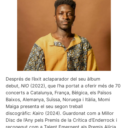
Després de l’èxit aclaparador del seu àlbum
debut,
NIO
(2022), que l’ha portat a oferir més de 70
concerts a Catalunya, França, Bèlgica, els Països
Baixos, Alemanya, Suïssa, Noruega i Itàlia, Momi
Maiga presenta el seu segon treball
discogràfic:
Kairo
(2024). Guardonat com a Millor
Disc de l’Any pels Premis de la Crítica d’Enderrock i
reconegut com a Talent Emergent als Premis Alícia