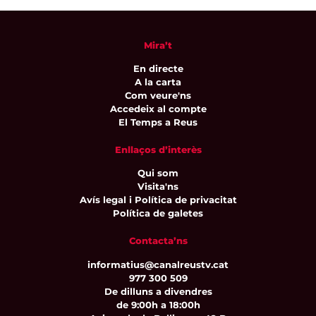
Mira’t
En directe
A la carta
Com veure'ns
Accedeix al compte
El Temps a Reus
Enllaços d’interès
Qui som
Visita'ns
Avís legal i Política de privacitat
Política de galetes
Contacta’ns
informatius@canalreustv.cat
977 300 509
De dilluns a divendres
de 9:00h a 18:00h