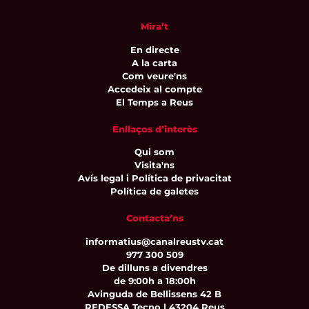
Mira’t
En directe
A la carta
Com veure'ns
Accedeix al compte
El Temps a Reus
Enllaços d’interès
Qui som
Visita'ns
Avís legal i Política de privacitat
Política de galetes
Contacta’ns
informatius@canalreustv.cat
977 300 509
De dilluns a divendres
de 9:00h a 18:00h
Avinguda de Bellissens 42 B
REDESSA Tecno | 43204 Reus