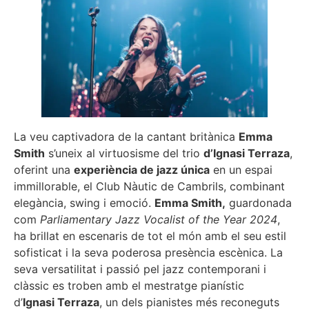
La veu captivadora de la cantant britànica
Emma
Smith
s’uneix al virtuosisme del trio
d’Ignasi Terraza
,
oferint una
experiència de jazz única
en un espai
immillorable, el Club Nàutic de Cambrils, combinant
elegància, swing i emoció.
Emma Smith,
guardonada
com
Parliamentary Jazz Vocalist of the Year 2024
,
ha brillat en escenaris de tot el món amb el seu estil
sofisticat i la seva poderosa presència escènica. La
seva versatilitat i passió pel jazz contemporani i
clàssic es troben amb el mestratge pianístic
d’
Ignasi Terraza
, un dels pianistes més reconeguts