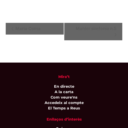
Navegació
Maria Coma
Mahler simfonia n.5
d'Esdeveniment
Mira’t
En directe
A la carta
Com veure'ns
Accedeix al compte
El Temps a Reus
Enllaços d’interès