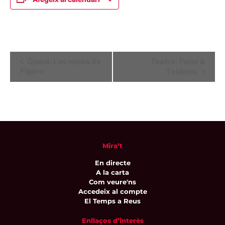
Navegació
Òpera: Les noces de
Teatre: Twist &
Figaro
Txèkhov
d'Esdeveniment
Mira’t
En directe
A la carta
Com veure'ns
Accedeix al compte
El Temps a Reus
Enllaços d’interès