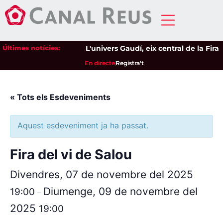
Últimes notícies:
L'univers Gaudí, eix central de la Fira 
En directe
Registra't
« Tots els Esdeveniments
Aquest esdeveniment ja ha passat.
Fira del vi de Salou
Divendres, 07 de novembre del 2025
Diumenge, 09 de novembre del
19:00
–
2025
19:00