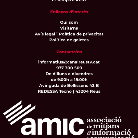
Enllaços d’interès
Qui som
Visita'ns
Avís legal i Política de privacitat
Política de galetes
Contacta’ns
informatius@canalreustv.cat
977 300 509
De dilluns a divendres
de 9:00h a 18:00h
Avinguda de Bellissens 42 B
REDESSA Tecno | 43204 Reus