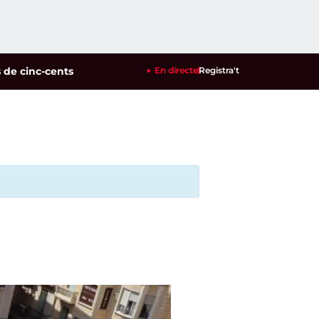
inc-cents identificats en un dispositiu policial contra la mult
En directe
Registra't