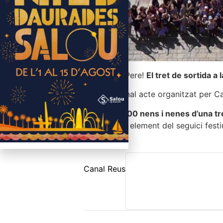
Hola, Sant Pere!
El tret de sortida a
Un tradicional acte organitzat per C
Prop de 1.200 nens i nenes d’una tr
gegant d’un element del seguici festi
Canal Reus