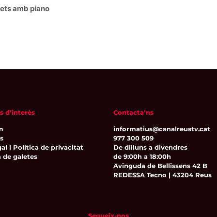
ets amb piano
s d’interès
Contacta’ns
m
informatius@canalreustv.cat
ns
977 300 509
al i Política de privacitat
De dilluns a divendres
a de galetes
de 9:00h a 18:00h
Avinguda de Bellissens 42 B
REDESSA Tecno | 43204 Reus
Segueix-nos