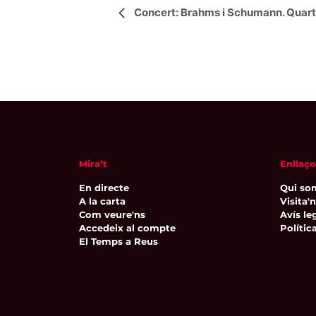
Navegació
Concert: Brahms i Schumann. Quart
d'Esdeveniment
Mira’t
Enllaço
En directe
Qui so
A la carta
Visita'
Com veure'ns
Avís leg
Accedeix al compte
Polític
El Temps a Reus