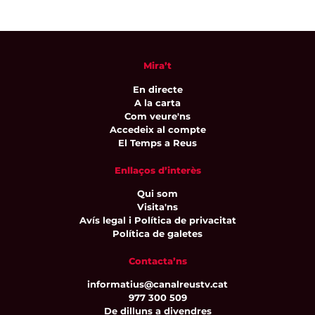
Mira’t
En directe
A la carta
Com veure'ns
Accedeix al compte
El Temps a Reus
Enllaços d’interès
Qui som
Visita'ns
Avís legal i Política de privacitat
Política de galetes
Contacta’ns
informatius@canalreustv.cat
977 300 509
De dilluns a divendres