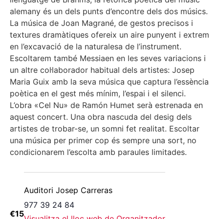
alemany és un dels punts d’encontre dels dos músics.
La música de Joan Magrané, de gestos precisos i
textures dramàtiques ofereix un aire punyent i extrem
en l’excavació de la naturalesa de l’instrument.
Escoltarem també Messiaen en les seves variacions i
un altre col·laborador habitual dels artistes: Josep
Maria Guix amb la seva música que captura l’essència
poètica en el gest més mínim, l’espai i el silenci.
L’obra «Cel Nu» de Ramón Humet serà estrenada en
aquest concert. Una obra nascuda del desig dels
artistes de trobar-se, un somni fet realitat. Escoltar
una música per primer cop és sempre una sort, no
condicionarem l’escolta amb paraules limitades.
Auditori Josep Carreras
977 39 24 84
€15
Visualitza el lloc web de Organitzador