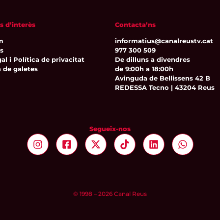
s d’interès
Contacta’ns
m
informatius@canalreustv.cat
ns
977 300 509
al i Política de privacitat
De dilluns a divendres
a de galetes
de 9:00h a 18:00h
Avinguda de Bellissens 42 B
REDESSA Tecno | 43204 Reus
Segueix-nos
© 1998 – 2026 Canal Reus