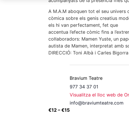
acompanyats de la presència més que 
A M.A.M aboquen tot el seu univers c
còmica sobre els genis creatius mode
els hi van perfectament, fet que
accentua l’efecte còmic fins a l’extre
col·laboradors: Mamen Yuste, un pape
autista de Mamen, interpretat amb sob
DIRECCIÓ: Toni Albà i Carles Bigorra
Bravium Teatre
977 34 37 01
Visualitza el lloc web de O
info@braviumteatre.com
€12 – €15