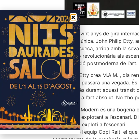
Després de vint anys de gira interna
experiència única. John Philip Etty, 
gimnàstica sueca, arriba amb la seva
la seva visió revolucionària als escen
a la percepció postmoderna de l’art.
John Philip Etty crea M.A.M. , dia re
veus només passarà una vegada. És un
profunda. I és durant aquest trànsit
laberint fins a l’art absolut. No t’ho
Modern Art Modern és una bogeria cre
vam acabar explotant a l’escenari. D
alguna cosa exploti a l’escenari.
En el cas de l’equip Copi Rait, el q