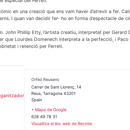
especial del Ferreti.
òmic en una creació que ens vam haver d’atrevir a fer. Cali
rns. I quan van decidir fer- ho en forma d’espectacle de c
m. John Phillip Etty, l’artista creatiu, interpretat per Gerar
r que Lourdes Domenech interpreta a la perfecció, i Paco M
rietat i retenció per Ferreti.
Orfeó Reusenc
Carrer de Sant Llorenç, 14
Reus
,
Tarragona
43201
rganitzador
Spain
+ Mapa de Google
628 49 78 31
Visualitza el lloc web de Recinte