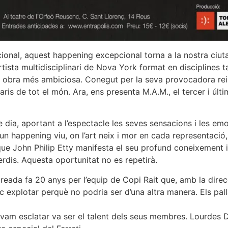
cional, aquest happening excepcional torna a la nostra ciut
artista multidisciplinari de Nova York format en disciplines 
 obra més ambiciosa. Conegut per la seva provocadora reint
aris de tot el món. Ara, ens presenta M.A.M., el tercer i últ
re dia, aportant a l’espectacle les seves sensacions i les em
 happening viu, on l’art neix i mor en cada representació, 
 que John Philip Etty manifesta el seu profund coneixement 
 perdis. Aquesta oportunitat no es repetirà.
ada fa 20 anys per l’equip de Copi Rait que, amb la direcc
ic explotar perquè no podria ser d’una altra manera. Els p
ue vam esclatar va ser el talent dels seus membres. Lourd