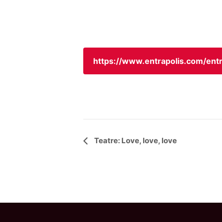
https://www.entrapolis.com/e
Navegació
Teatre: Love, love, love
d'Esdeveniment