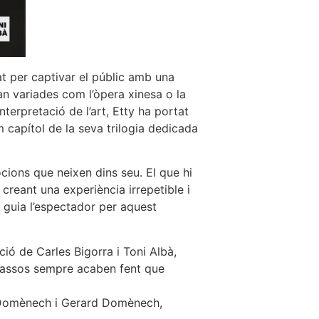
at per captivar el públic amb una
tan variades com l’òpera xinesa o la
erpretació de l’art, Etty ha portat
im capítol de la seva trilogia dedicada
ocions que neixen dins seu. El que hi
creant una experiència irrepetible i
i guia l’espectador per aquest
ió de Carles Bigorra i Toni Albà,
allassos sempre acaben fent que
es Domènech i Gerard Domènech,