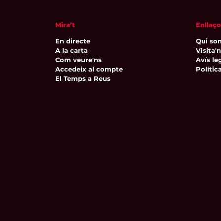
Mira’t
Enllaço
En directe
Qui so
A la carta
Visita'
Com veure'ns
Avís leg
Accedeix al compte
Polític
El Temps a Reus