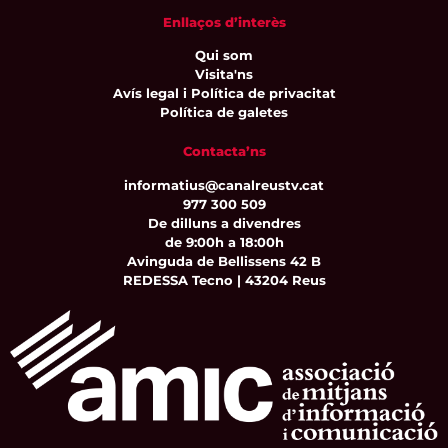
Enllaços d’interès
Qui som
Visita'ns
Avís legal i Política de privacitat
Política de galetes
Contacta’ns
informatius@canalreustv.cat
977 300 509
De dilluns a divendres
de 9:00h a 18:00h
Avinguda de Bellissens 42 B
REDESSA Tecno | 43204 Reus