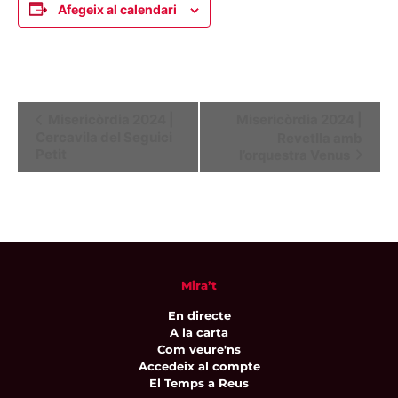
Afegeix al calendari
Navegació
Misericòrdia 2024 |
Misericòrdia 2024 |
Cercavila del Seguici
Revetlla amb
d'Esdeveniment
Petit
l’orquestra Venus
Mira’t
En directe
A la carta
Com veure'ns
Accedeix al compte
El Temps a Reus