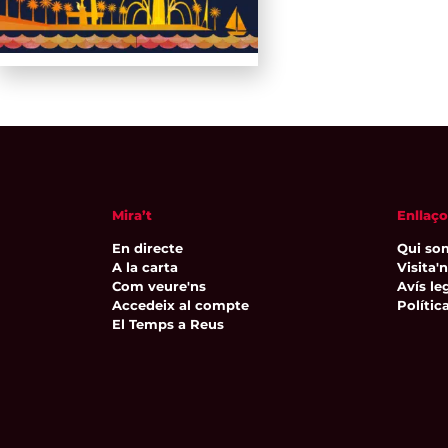
gegants
d'Esdeveniment
Mira’t
Enllaço
En directe
Qui so
A la carta
Visita'
Com veure'ns
Avís leg
Accedeix al compte
Polític
El Temps a Reus