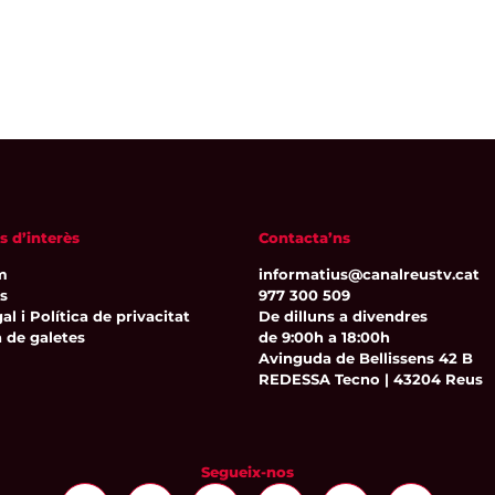
s d’interès
Contacta’ns
m
informatius@canalreustv.cat
ns
977 300 509
al i Política de privacitat
De dilluns a divendres
a de galetes
de 9:00h a 18:00h
Avinguda de Bellissens 42 B
REDESSA Tecno | 43204 Reus
Segueix-nos