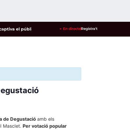
ptiva el públic del Parc del Pinaret
En directe
|
Cambrils ja té a punt les
Registra't
 Degustació
ira de Degustació
amb els
el Masclet.
Per votació popular