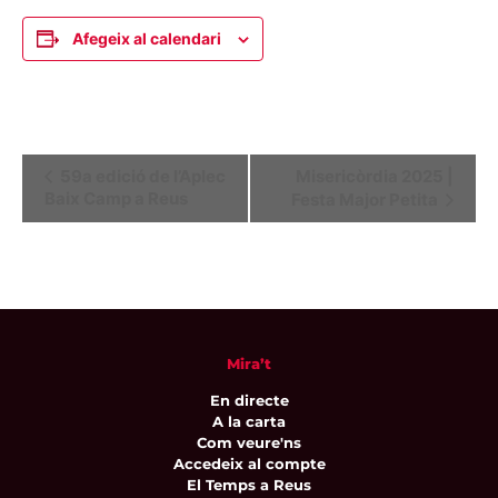
Afegeix al calendari
Navegació
59a edició de l’Aplec
Misericòrdia 2025 |
Baix Camp a Reus
Festa Major Petita
d'Esdeveniment
Mira’t
En directe
A la carta
Com veure'ns
Accedeix al compte
El Temps a Reus