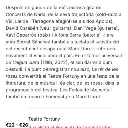
Després de gaudir de la més exitosa gira de
Concerts de Nadal de la seva trajectòria (sold-outs a
Vic, Lleida i Tarragona afegint-se als dos Apolos),
David Carabén (veu i guitarra), Dani Vega (guitarra),
Xavi Caparrós (baix) i Alfons Serra (bateria) -i ara
amb Bernat Sánchez també als teclats el substitució
del recentment desaparegut Marc Lloret- reforcen
novament el vincle amb el país. En el tercer aniversari
de
L’aigua clara
(TRIS, 2022), el seu darrer àlbum
d’estudi, i a punt d’enregistrar nou
disc, La nit de les
roses
convertirà el Teatre Fortuny en una festa de la
literatura, de la música i, és clar, de les roses, dins la
programació del festival Les Perles de l’Accents i
també un record i homenatge a Marc Lloret.
Teatre Fortuny
€22 – €26
Visualitza el lloc web de Organitzador