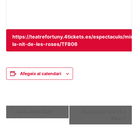
https://teatrefortuny.4tickets.es/espectaculo/mish
la-nit-de-les-roses/TF806
Afegeix al calendari
Navegació
Sant Jordi 2025
Maquis On Tour | La
Riba
d'Esdeveniment