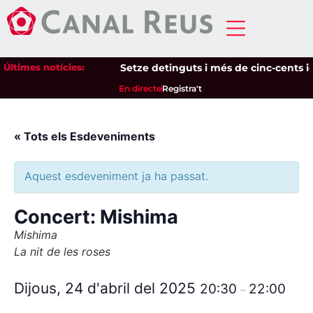
Últimes notícies:
Setze detinguts i més de cinc-cents iden
En directe
Registra't
« Tots els Esdeveniments
Aquest esdeveniment ja ha passat.
Concert: Mishima
Mishima
La nit de les roses
Dijous, 24 d'abril del 2025
20:30
22:00
–