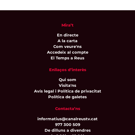
Mira’t
En directe
A la carta
Com veure'ns
Accedeix al compte
El Temps a Reus
Enllaços d’interès
Qui som
Visita'ns
Avís legal i Política de privacitat
Política de galetes
Contacta’ns
informatius@canalreustv.cat
977 300 509
De dilluns a divendres