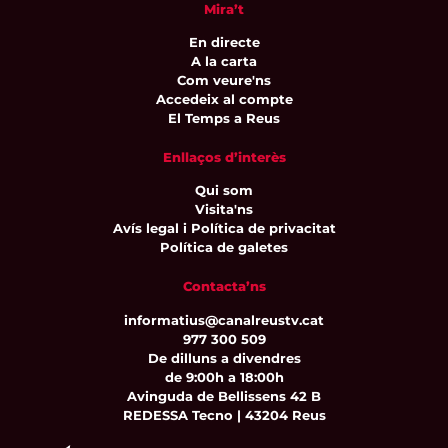
Mira’t
En directe
A la carta
Com veure'ns
Accedeix al compte
El Temps a Reus
Enllaços d’interès
Qui som
Visita'ns
Avís legal i Política de privacitat
Política de galetes
Contacta’ns
informatius@canalreustv.cat
977 300 509
De dilluns a divendres
de 9:00h a 18:00h
Avinguda de Bellissens 42 B
REDESSA Tecno | 43204 Reus