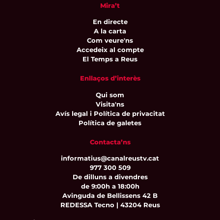
Mira’t
En directe
A la carta
Com veure'ns
Accedeix al compte
El Temps a Reus
Enllaços d’interès
Qui som
Visita'ns
Avís legal i Política de privacitat
Política de galetes
Contacta’ns
informatius@canalreustv.cat
977 300 509
De dilluns a divendres
de 9:00h a 18:00h
Avinguda de Bellissens 42 B
REDESSA Tecno | 43204 Reus