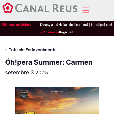
Últimes notícies:
Reus, a l'òrbita de l'eclipsi
|
L’eclipsi del 
En directe
Registra't
« Tots els Esdeveniments
Óh!pera Summer: Carmen
setembre 3
20:15