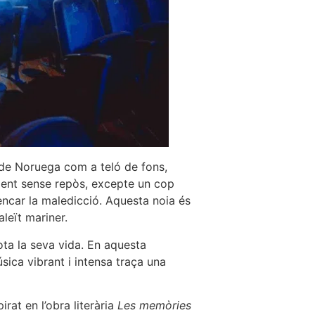
a de Noruega com a teló de fons,
ment sense repòs, excepte un cop
rencar la maledicció. Aquesta noia és
aleït mariner.
ta la seva vida. En aquesta
ica vibrant i intensa traça una
rat en l’obra literària
Les memòries