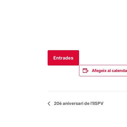
Entrades
Afegeix al calenda
Navegació
20è aniversari de l’IISPV
d'Esdeveniment