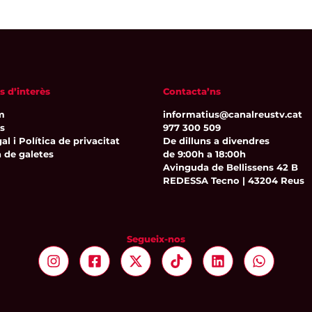
s d’interès
Contacta’ns
m
informatius@canalreustv.cat
ns
977 300 509
al i Política de privacitat
De dilluns a divendres
a de galetes
de 9:00h a 18:00h
Avinguda de Bellissens 42 B
REDESSA Tecno | 43204 Reus
Segueix-nos