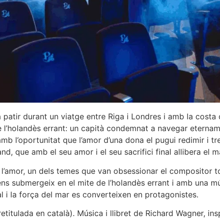
 patir durant un viatge entre Riga i Londres i amb la cost
de l’holandès errant: un capità condemnat a navegar eterna
mb l’oportunitat que l’amor d’una dona el pugui redimir i t
nd, que amb el seu amor i el seu sacrifici final allibera el m
l’amor, un dels temes que van obsessionar el compositor to
 submergeix en el mite de l’holandès errant i amb una mús
al i la força del mar es converteixen en protagonistes.
itulada en català). Música i llibret de Richard Wagner, inspi