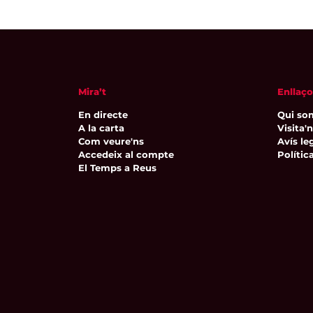
Mira’t
Enllaço
En directe
Qui so
A la carta
Visita'
Com veure'ns
Avís leg
Accedeix al compte
Polític
El Temps a Reus