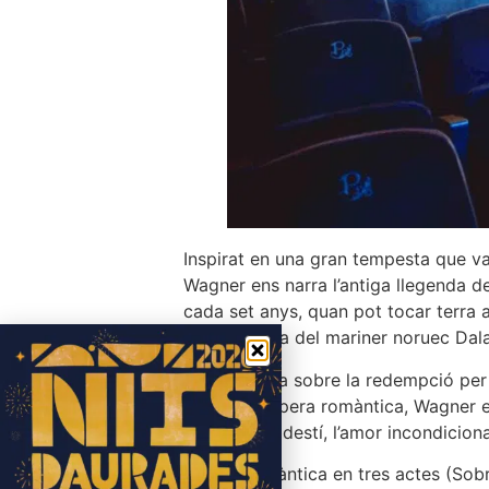
Inspirat en una gran tempesta que va
Wagner ens narra l’antiga llegenda 
cada set anys, quan pot tocar terra a
Senta, la filla del mariner noruec Dala
Una història sobre la redempció per 
poderosa òpera romàntica, Wagner ens
trama on el destí, l’amor incondicion
Òpera romàntica en tres actes (Sobret