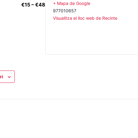
+ Mapa de Google
€15 – €48
977010657
Visualitza el lloc web de Recinte
ri