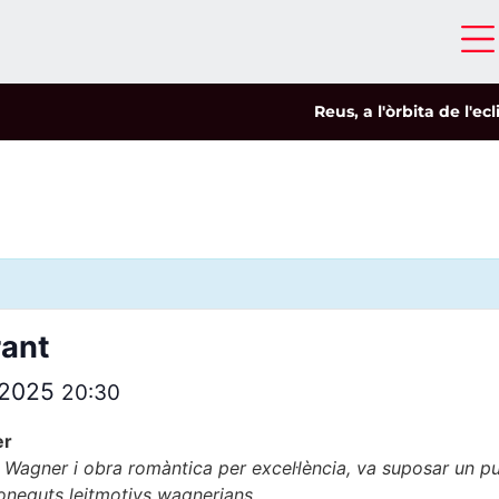
Reus, a l'òrbita de l'eclipsi
|
rant
l 2025
20:30
er
 Wagner i obra romàntica per excel·lència, va suposar un punt
coneguts leitmotivs wagnerians