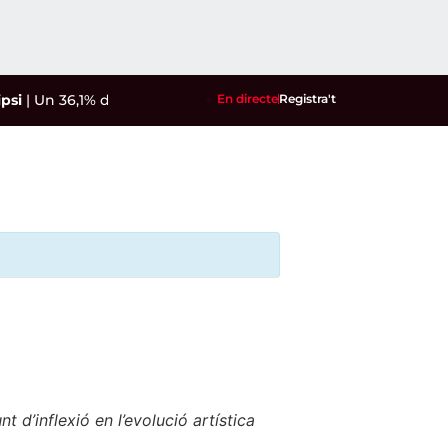
Un 36,1% de l'aigua que consumeixen els reusencs prové dels 
En directe
Registra't
 d’inflexió en l’evolució artística