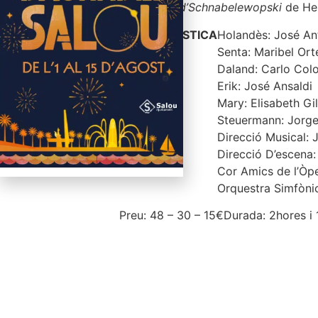
del senyor d’Schnabelewopski
de Hei
FITXA ARTÍSTICA
Holandès: José An
Senta: Maribel Or
Daland: Carlo Col
Erik: José Ansaldi
Mary: Elisabeth Gi
Steuermann: Jorg
Direcció Musical: 
Direcció D’escena:
Cor Amics de l’Òp
Orquestra Simfònic
Preu: 48 – 30 – 15€
Durada: 2hores i 