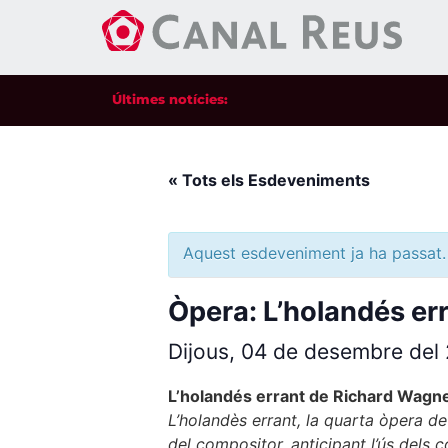
Últimes notícies:
« Tots els Esdeveniments
Aquest esdeveniment ja ha passat.
Òpera: L’holandés er
Dijous, 04 de desembre de
L’holandés errant de Richard Wagn
L’holandès errant, la quarta òpera de
del compositor, anticipant l’ús dels 