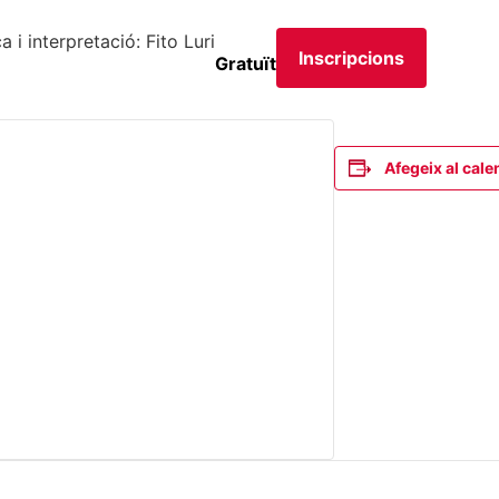
a i interpretació: Fito Luri
Inscripcions
Gratuït
Afegeix al cale