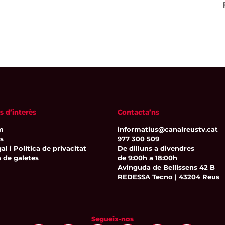
s d’interès
Contacta’ns
m
informatius@canalreustv.cat
ns
977 300 509
al i Política de privacitat
De dilluns a divendres
a de galetes
de 9:00h a 18:00h
Avinguda de Bellissens 42 B
REDESSA Tecno | 43204 Reus
Segueix-nos