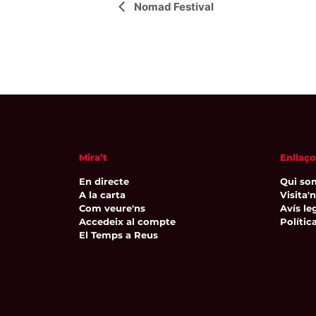
Navegació
Nomad Festival
d'Esdeveniment
Mira’t
Enllaço
En directe
Qui so
A la carta
Visita'
Com veure'ns
Avís leg
Accedeix al compte
Polític
El Temps a Reus