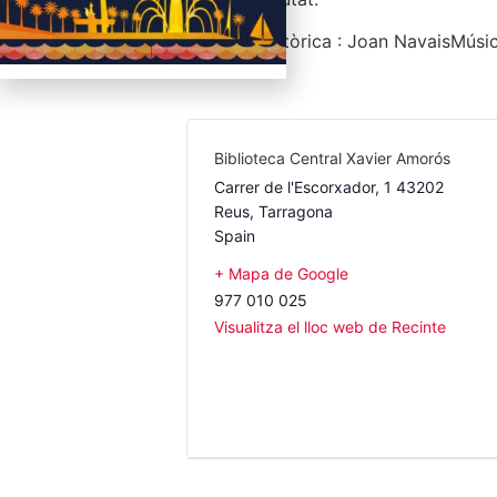
Recerca històrica : Joan Navais
Músic
Biblioteca Central Xavier Amorós
Carrer de l'Escorxador, 1 43202
Reus
,
Tarragona
Spain
+ Mapa de Google
977 010 025
Visualitza el lloc web de Recinte