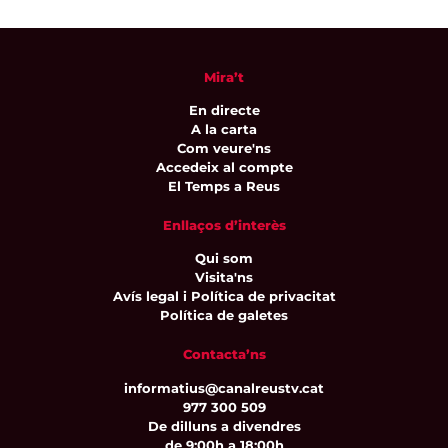
Mira’t
En directe
A la carta
Com veure'ns
Accedeix al compte
El Temps a Reus
Enllaços d’interès
Qui som
Visita'ns
Avís legal i Política de privacitat
Política de galetes
Contacta’ns
informatius@canalreustv.cat
977 300 509
De dilluns a divendres
de 9:00h a 18:00h