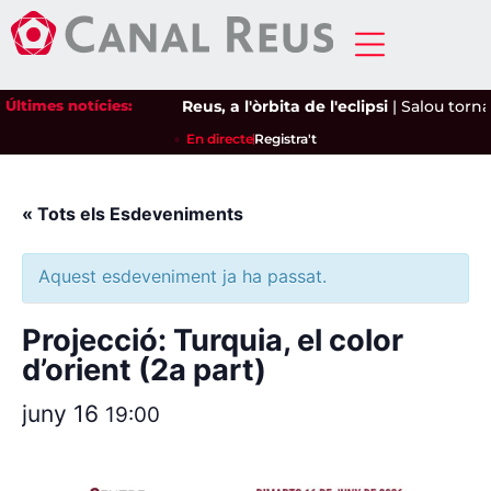
Últimes notícies:
Reus, a l'òrbita de l'eclipsi
|
Salou torna 
En directe
Registra't
« Tots els Esdeveniments
Aquest esdeveniment ja ha passat.
Projecció: Turquia, el color
d’orient (2a part)
juny 16
19:00