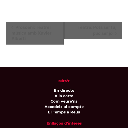
Navegació
Prosceni: Teatre i
Teatre: Pots ser tu,
música amb Xavier
puc ser jo
d'Esdeveniment
Albertí
Mira’t
En directe
A la carta
Com veure'ns
Accedeix al compte
El Temps a Reus
Enllaços d’interès