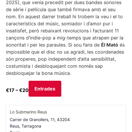
2025), que venia precedit per dues bandes sonores
de sèrie i pel·lícula que també firmava amb el seu
nom. En aquest darrer treball hi trobem la veu i el to
característics del músic, somiador i d’amor pur i
insatisfet, però rebaixant revolucions i facturant 11
cançons d’indie-pop a mig-temps que atrapen per la
sonoritat i per les paraules. Si sou fans de
Él Mató
és
impossible que el disc no us agradi, les coordenades
són properes, pop independent d’alta sensibilitat,
costumista i desbloquejant com només sap
desbloquejar la bona música.
Entrades
€17 – €20
Lo Submarino Reus
Carrer de Granollers, 11, 43204
Reus
,
Tarragona