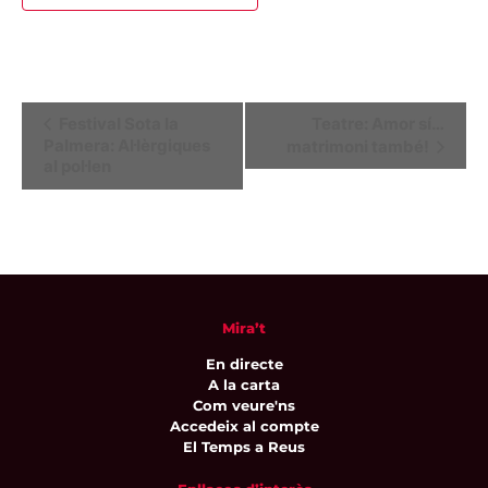
Navegació
Festival Sota la
Teatre: Amor sí…
Palmera: Al·lèrgiques
matrimoni també!
d'Esdeveniment
al pol·len
Mira’t
En directe
A la carta
Com veure'ns
Accedeix al compte
El Temps a Reus