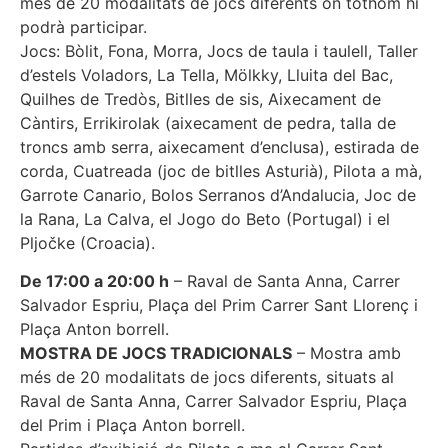
més de 20 modalitats de jocs diferents on tothom hi
podrà participar.
Jocs: Bòlit, Fona, Morra, Jocs de taula i taulell, Taller
d’estels Voladors, La Tella, Mölkky, Lluita del Bac,
Quilhes de Tredòs, Bitlles de sis, Aixecament de
Càntirs, Errikirolak (aixecament de pedra, talla de
troncs amb serra, aixecament d’enclusa), estirada de
corda, Cuatreada (joc de bitlles Asturià), Pilota a mà,
Garrote Canario, Bolos Serranos d’Andalucia, Joc de
la Rana, La Calva, el Jogo do Beto (Portugal) i el
Pljočke (Croacia).
De 17:00 a 20:00 h
– Raval de Santa Anna, Carrer
Salvador Espriu, Plaça del Prim Carrer Sant Llorenç i
Plaça Anton borrell.
MOSTRA DE JOCS TRADICIONALS
– Mostra amb
més de 20 modalitats de jocs diferents, situats al
Raval de Santa Anna, Carrer Salvador Espriu, Plaça
del Prim i Plaça Anton borrell.