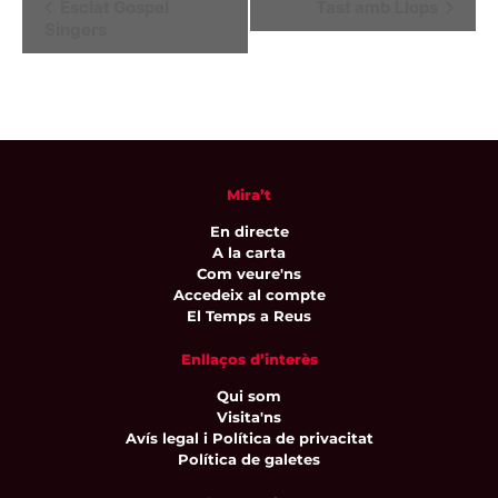
Navegació
Esclat Gospel
Tast amb Llops
Singers
d'Esdeveniment
Mira’t
En directe
A la carta
Com veure'ns
Accedeix al compte
El Temps a Reus
Enllaços d’interès
Qui som
Visita'ns
Avís legal i Política de privacitat
Política de galetes