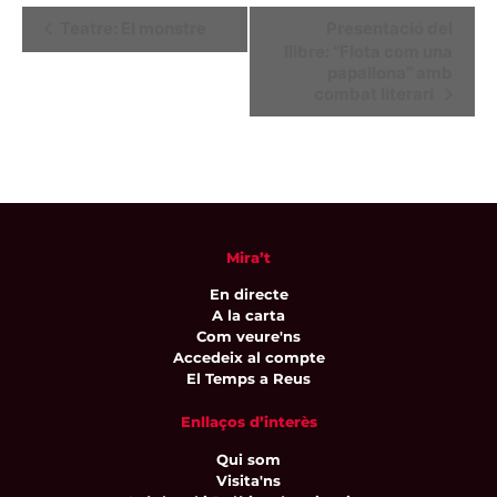
Navegació
Teatre: El monstre
Presentació del
llibre: “Flota com una
d'Esdeveniment
papallona” amb
combat literari
Mira’t
En directe
A la carta
Com veure'ns
Accedeix al compte
El Temps a Reus
Enllaços d’interès
Qui som
Visita'ns