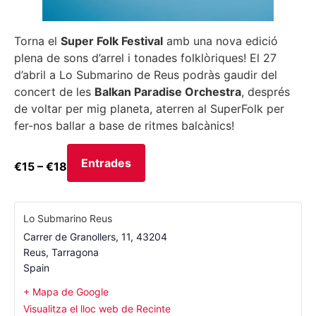
Torna el
Super Folk Festival
amb una nova edició
plena de sons d’arrel i tonades folklòriques! El 27
d’abril a Lo Submarino de Reus podràs gaudir del
concert de les
Balkan Paradise Orchestra
, després
de voltar per mig planeta, aterren al SuperFolk per
fer-nos ballar a base de ritmes balcànics!
Entrades
€15 – €18
Lo Submarino Reus
Carrer de Granollers, 11, 43204
Reus
,
Tarragona
Spain
+ Mapa de Google
Visualitza el lloc web de Recinte