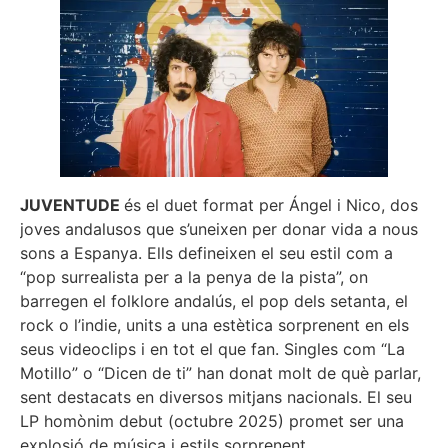
JUVENTUDE
és el duet format per Ángel i Nico, dos
joves andalusos que s’uneixen per donar vida a nous
sons a Espanya. Ells defineixen el seu estil com a
“pop surrealista per a la penya de la pista”, on
barregen el folklore andalús, el pop dels setanta, el
rock o l’indie, units a una estètica sorprenent en els
seus videoclips i en tot el que fan. Singles com “La
Motillo” o “Dicen de ti” han donat molt de què parlar,
sent destacats en diversos mitjans nacionals. El seu
LP homònim debut (octubre 2025) promet ser una
explosió de música i estils sorprenent.