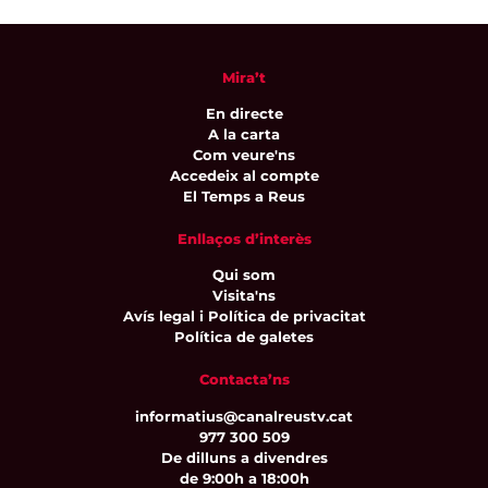
Mira’t
En directe
A la carta
Com veure'ns
Accedeix al compte
El Temps a Reus
Enllaços d’interès
Qui som
Visita'ns
Avís legal i Política de privacitat
Política de galetes
Contacta’ns
informatius@canalreustv.cat
977 300 509
De dilluns a divendres
de 9:00h a 18:00h