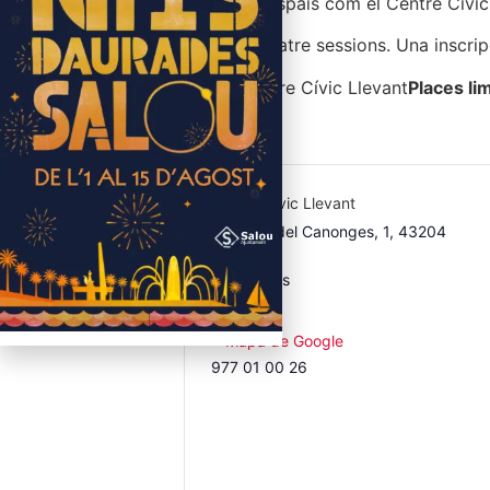
Gaudint d’espais com el Centre Cívic
Cicle de quatre sessions. Una inscripc
LLOC: Centre Cívic Llevant
Places li
Centre Cívic Llevant
Pl. Horts del Canonges, 1, 43204
Reus
Reus
,
Reus
Spain
+ Mapa de Google
977 01 00 26