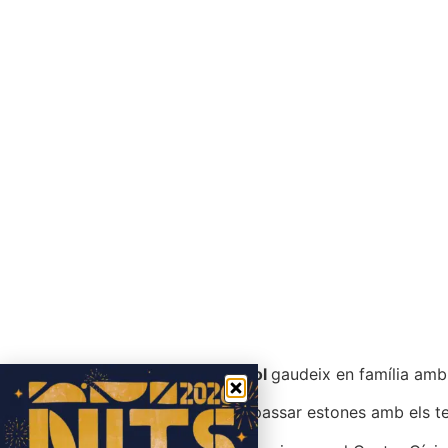
Aquest
Juliol
gaudeix en família amb 
Espais per passar estones amb els teu