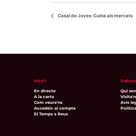
Navegació
Casal de Joves: Cuina als mercats
d'Esdeveniment
Mira’t
Enllaço
En directe
Qui so
A la carta
Visita'
Com veure'ns
Avís leg
Accedeix al compte
Polític
El Temps a Reus