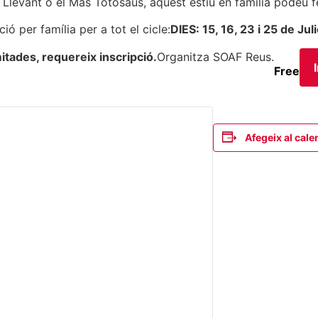
 Llevant o el Mas Totosaus, aquest estiu en família podeu f
ió per família per a tot el cicle:
DIES: 15, 16, 23 i 25 de Juli
mitades, requereix inscripció.
Organitza SOAF Reus.
Free
Afegeix al cale