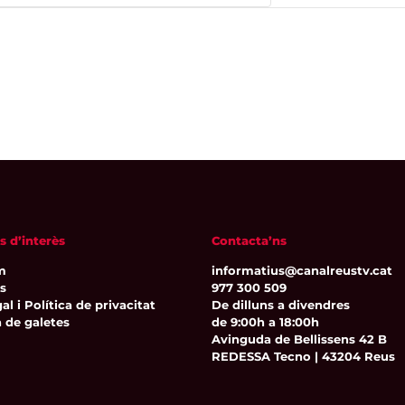
s d’interès
Contacta’ns
m
informatius@canalreustv.cat
ns
977 300 509
al i Política de privacitat
De dilluns a divendres
a de galetes
de 9:00h a 18:00h
Avinguda de Bellissens 42 B
REDESSA Tecno | 43204 Reus