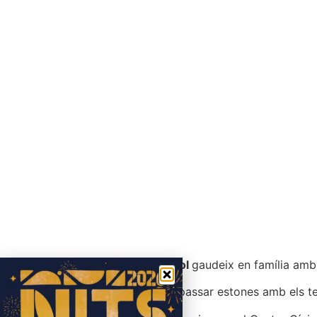
Aquest
Juliol
gaudeix en família amb 
Espais per passar estones amb els teu