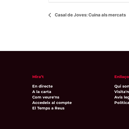
Navegació
Casal de Joves: Cuina als mercats
d'Esdeveniment
Mira’t
Enllaço
En directe
Qui so
A la carta
Visita'
Com veure'ns
Avís leg
Accedeix al compte
Polític
El Temps a Reus