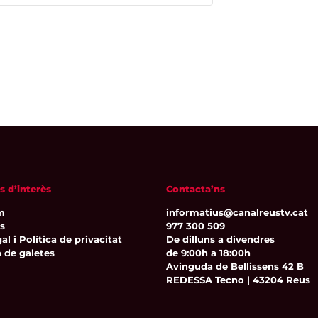
s d’interès
Contacta’ns
m
informatius@canalreustv.cat
ns
977 300 509
al i Política de privacitat
De dilluns a divendres
a de galetes
de 9:00h a 18:00h
Avinguda de Bellissens 42 B
REDESSA Tecno | 43204 Reus