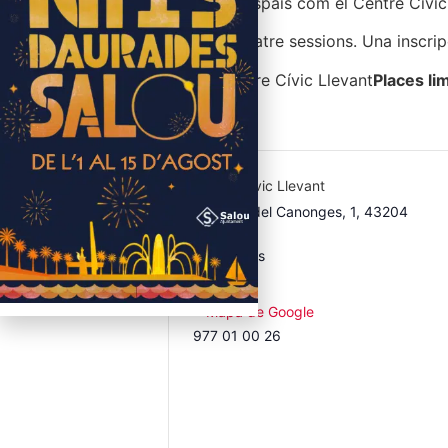
Gaudint d’espais com el Centre Cívic
Cicle de quatre sessions. Una inscripc
LLOC: Centre Cívic Llevant
Places li
Centre Cívic Llevant
Pl. Horts del Canonges, 1, 43204
Reus
Reus
,
Reus
Spain
+ Mapa de Google
977 01 00 26