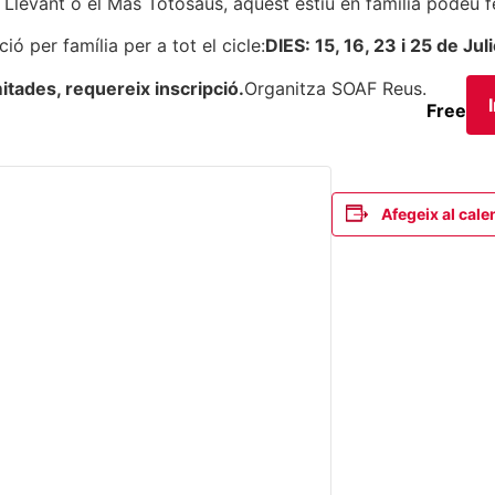
 Llevant o el Mas Totosaus, aquest estiu en família podeu f
ió per família per a tot el cicle:
DIES: 15, 16, 23 i 25 de Juli
mitades, requereix inscripció.
Organitza SOAF Reus.
Free
Afegeix al cale