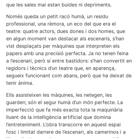
que les sales mai estan buides ni depriments.
Només queda un petit racó humà, un residu
professional, una rèmora, un eco del que era el
teatre: quatre actors, dues dones i dos homes, que
en algun moment van destacar als escenaris, s’han
vist desplaçats per màquines que interpreten els
papers amb una precisió perfecta. Ja no tenen feina
a l’escenari, però sí entre bastidors: s’han convertit en
regidors i tècnics d’un teatre que, en aparença,
segueix funcionant com abans, però que ha deixat de
tenir ànima.
Ells assisteixen les màquines, les netegen, les
guarden; són el segur humà d’un món perfecte. La
imperfecció que fa més exacta tota la ma­quinària
lluent de la intel·ligència artificial que domina
l’entreteniment. L’obra transcorre en aquest espai
fosc i limitat darrere de l’escenari, als camerinos i a