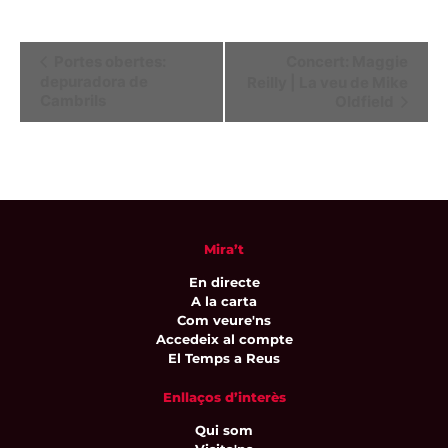
Navegació
Portes obertes:
Concert: Maggie
depuradora de
Reilly | La veu de Mike
d'Esdeveniment
Cambrils
Oldfield
Mira’t
En directe
A la carta
Com veure'ns
Accedeix al compte
El Temps a Reus
Enllaços d’interès
Qui som