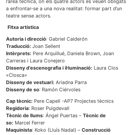
l’àrea tècnica, on els quatre actors es veuen obligats
a enfrontar-se a una nova realitat: formar part d’un
teatre sense actors.
Fitxa artística
Autoria i direcció
: Gabriel Calderón
Traducció:
Joan Sellent
Intèrprets:
Pere Arquillué, Daniela Brown, Joan
Carreras i Laura Conejero
Disseny d’escenografia i il·luminació:
Laura Clos
«Closca»
Disseny de vestuari:
Ariadna Parra
Disseny de so
: Ramón Ciérvoles
Cap tècnic:
Pere Capell -AP7 Projectes tècnics
Regidoria
: Roser Puigdevall
Tècnic de llums
: Ángel Puertas –
Tècnic de
so:
Marcel Ferrer
Maquinista
: Koko (Lluís Nadal) –
Construcció