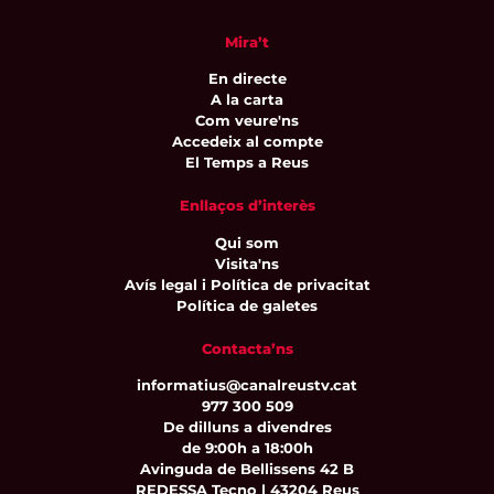
Mira’t
En directe
A la carta
Com veure'ns
Accedeix al compte
El Temps a Reus
Enllaços d’interès
Qui som
Visita'ns
Avís legal i Política de privacitat
Política de galetes
Contacta’ns
informatius@canalreustv.cat
977 300 509
De dilluns a divendres
de 9:00h a 18:00h
Avinguda de Bellissens 42 B
REDESSA Tecno | 43204 Reus