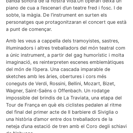
banda sonora de la nostra vida.Un operari deixa un
piano de cua a l’escenari d’un teatre fred i fosc. I de
sobte, la màgia. De l’instrument en surten els
personatges que protagonitzaran el concert que està
a punt de començar.
Amb les veus a cappella dels tramoyistes, sastres,
il·luminadors i altres treballadors del món teatral com
a únic instrument, a partir del gag humorístic i molta
imaginació, es reinterpreten escenes emblemàtiques
del món de l’òpera. Una cascada imparable de
sketches amb les àries, obertures i cors més
coneguts de Verdi, Rossini, Bellini, Mozart, Bizet,
Wagner, Saint-Saëns o Offenbach. Un rodatge
impossible del brindis de La Traviata, una etapa del
Tour de França en què els ciclistes pedalen al ritme
del final del primer acte de Il barbiere di Siviglia o
una història d’amor entre dos treballadors de la
neteja d’una estació de tren amb el Coro degli schiavi