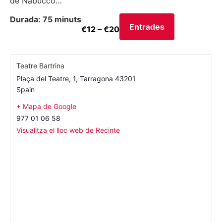
de Nabucco…
Durada: 75 minuts
Entrades
€12 – €20
Teatre Bartrina
Plaça del Teatre, 1
,
Tarragona
43201
Spain
+ Mapa de Google
977 01 06 58
Visualitza el lloc web de Recinte