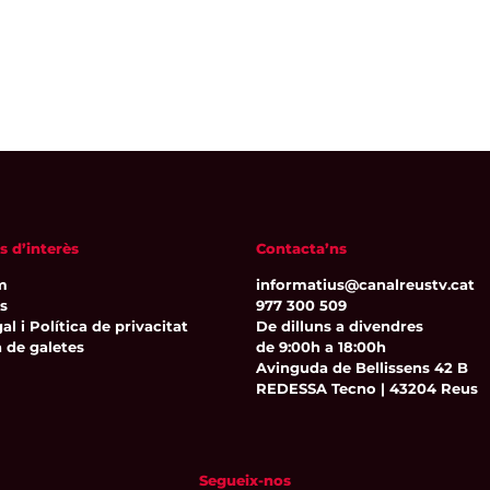
s d’interès
Contacta’ns
m
informatius@canalreustv.cat
ns
977 300 509
al i Política de privacitat
De dilluns a divendres
a de galetes
de 9:00h a 18:00h
Avinguda de Bellissens 42 B
REDESSA Tecno | 43204 Reus
Segueix-nos