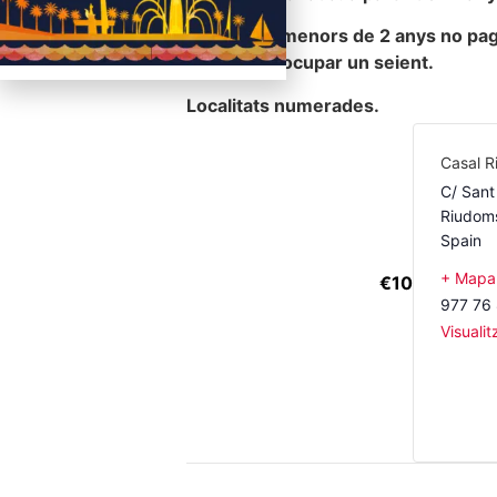
Els infants menors de 2 anys no pag
d’entrada i ocupar un seient.
Localitats numerades.
Casal R
C/ Sant
Riudom
Spain
+ Mapa
€10
977 76
Visualit