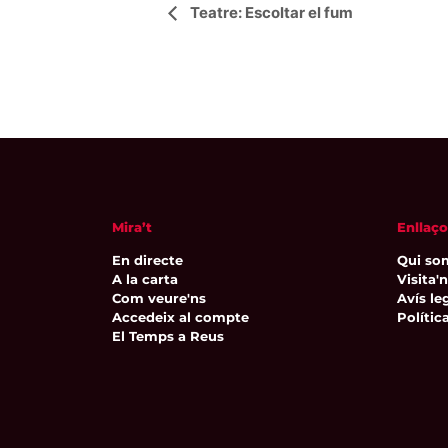
Navegació
Teatre: Escoltar el fum
d'Esdeveniment
Mira’t
Enllaço
En directe
Qui so
A la carta
Visita'
Com veure'ns
Avís leg
Accedeix al compte
Polític
El Temps a Reus