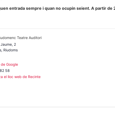
uen entrada sempre i quan no ocupin seient. A partir de 2
iudomenc Teatre Auditori
 Jaume, 2
s
,
Riudoms
 de Google
 82 58
za el lloc web de Recinte