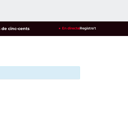
cinc-cents identificats en un dispositiu policial contra la mul
En directe
Registra't