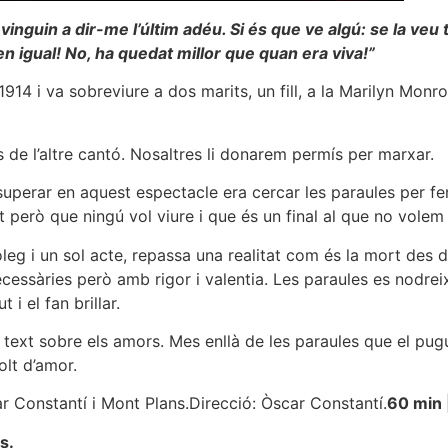
 vinguin a dir-me l’últim adéu. Si és que ve algú: se la ve
n igual! No, ha quedat millor que quan era viva!”
1914 i va sobreviure a dos marits, un fill, a la Marilyn Monro
s de l’altre cantó. Nosaltres li donarem permís per marxar.
a superar en aquest espectacle era cercar les paraules per fe
però que ningú vol viure i que és un final al que no volem 
leg i un sol acte, repassa una realitat com és la mort des d
ecessàries però amb rigor i valentia. Les paraules es nodr
i el fan brillar.
text sobre els amors. Mes enllà de les paraules que el pugu
lt d’amor.
r Constantí i Mont Plans.
Direcció: Òscar Constantí.
60 min 
s.