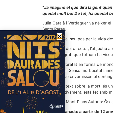
“
Ja imagino el que dirà la gent quan
quedat molt bé! De fet, ha quedat be
Júlia Català i Verdaguer va néixer el 
Sants Pares.
Ens explica el seu pas per la vida de
En paraules del director, l’objectiu 
genera desgrat, que tothom ha viscut 
El text, interpretat en forma de monò
i sentimental. Sense morbositats inn
músiques que envernissen el contingut 
Més que un text sobre la mort, és un 
és que efectivament, està fet amb mo
A càrrec de Mont Plans.
Autoria: Òsca
Edat recomanada: a partir de 12 any