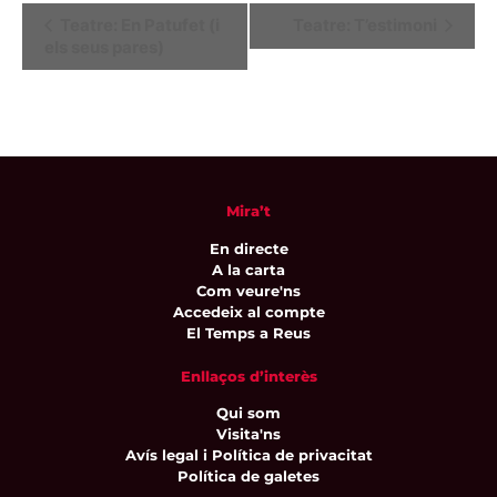
Navegació
Teatre: En Patufet (i
Teatre: T’estimoni
els seus pares)
d'Esdeveniment
Mira’t
En directe
A la carta
Com veure'ns
Accedeix al compte
El Temps a Reus
Enllaços d’interès
Qui som
Visita'ns
Avís legal i Política de privacitat
Política de galetes