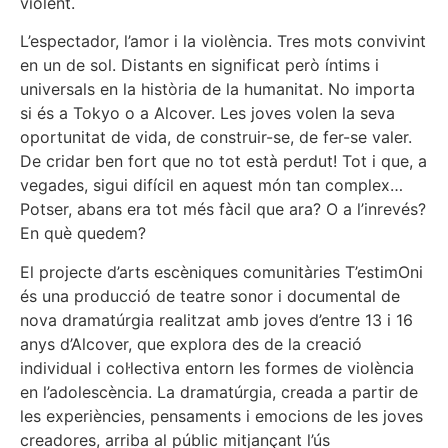
violent.
L’espectador, l’amor i la violència. Tres mots convivint
en un de sol. Distants en significat però íntims i
universals en la història de la humanitat. No importa
si és a Tokyo o a Alcover. Les joves volen la seva
oportunitat de vida, de construir-se, de fer-se valer.
De cridar ben fort que no tot està perdut! Tot i que, a
vegades, sigui difícil en aquest món tan complex…
Potser, abans era tot més fàcil que ara? O a l’inrevés?
En què quedem?
El projecte d’arts escèniques comunitàries T’estimOni
és una producció de teatre sonor i documental de
nova dramatúrgia realitzat amb joves d’entre 13 i 16
anys d’Alcover, que explora des de la creació
individual i col·lectiva entorn les formes de violència
en l’adolescència. La dramatúrgia, creada a partir de
les experiències, pensaments i emocions de les joves
creadores, arriba al públic mitjançant l’ús