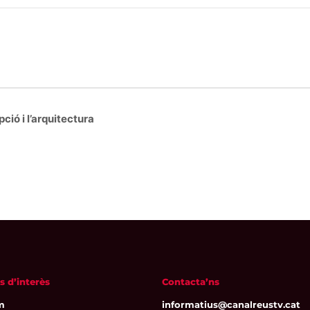
ió i l’arquitectura
s d’interès
Contacta’ns
m
informatius@canalreustv.cat