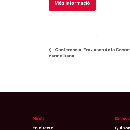
Més informació
Navegació
Conferència: Fra Josep de la Concepc
carmelitana
d'Esdeveniment
Mira’t
Enllaço
En directe
Qui so