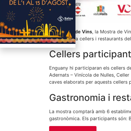
La
Valls Va de Vins
, la Mostra de Vi
que reunirà a cellers i restaurants d
Cellers participant
Enguany hi participaran els cellers d
Adernats – Vinícola de Nulles, Celler
caves elaborats per aquests cellers pr
Gastronomia i rest
La mostra comptarà amb 6 establiment
gastronòmica. Els participants són: Ba