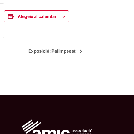
Afegeix al calendari
Exposició: Palimpsest