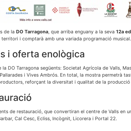
ns de la
DO Tarragona
, que arriba enguany a la seva
12a ed
el territori i comptarà amb una variada programació musical.
s i oferta enològica
e la DO Tarragona següents: Societat Agrícola de Valls, Mas
 Pallarades i Vives Ambrós. En total, la mostra permetrà tast
oductors, reforçant la diversitat i qualitat de la producció v
auració
s de restauració, que convertiran el centre de Valls en u
rbar, Cal Cesc, Ecliss, Incògnit, Licorera i Portal 22.