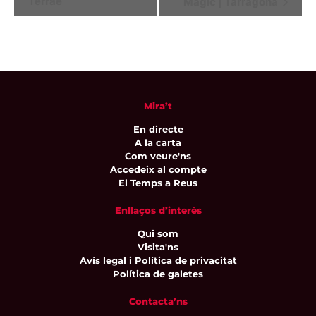
Terrae
Màgic | Tarragona
d'Esdeveniment
Mira’t
En directe
A la carta
Com veure'ns
Accedeix al compte
El Temps a Reus
Enllaços d’interès
Qui som
Visita'ns
Avís legal i Política de privacitat
Política de galetes
Contacta’ns