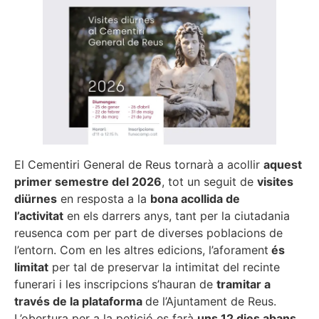
El Cementiri General de Reus tornarà a acollir
aquest
primer semestre del 2026
, tot un seguit de
visites
diürnes
en resposta a la
bona acollida de
l’activitat
en els darrers anys, tant per la ciutadania
reusenca com per part de diverses poblacions de
l’entorn. Com en les altres edicions, l’aforament
és
limitat
per tal de preservar la intimitat del recinte
funerari i les inscripcions s’hauran de
tramitar a
través de la plataforma
de l’Ajuntament de Reus.
L’obertura per a la petició es farà
uns 12 dies abans