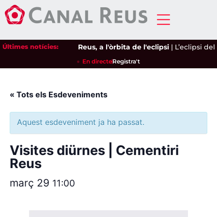
Últimes notícies:
Reus, a l'òrbita de l'eclipsi
|
L’eclipsi del
En directe
Registra't
« Tots els Esdeveniments
Aquest esdeveniment ja ha passat.
Visites diürnes | Cementiri
Reus
març 29
11:00