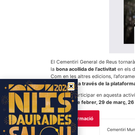
El Cementiri General de Reus tornarà
la
bona acollida de l’activitat
en els d
Com en les altres edicions, l’aforame
de
tramitar a través de la platafor
Es podrà participar en aquesta activ
gener, 22 de febrer, 29 de març, 26 d
Més informació
Cementiri Mun