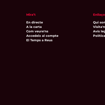
Mira’t
Enllaço
En directe
Qui so
A la carta
Visita'
Com veure'ns
Avís leg
Accedeix al compte
Polític
El Temps a Reus