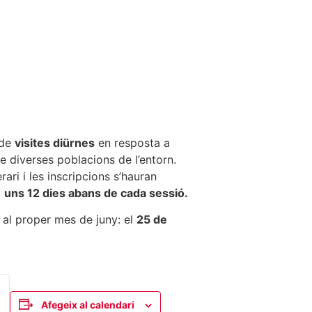
 de
visites diürnes
en resposta a
e diverses poblacions de l’entorn.
rari i les inscripcions s’hauran
à
uns 12 dies abans de cada sessió.
s al proper mes de juny: el
25 de
Afegeix al calendari