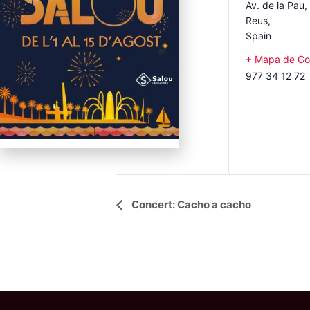
Av. de la Pau
Reus
,
Spain
+ Mapa de Go
977 34 12 72
Navegació
Concert: Cacho a cacho
d'Esdeveniment