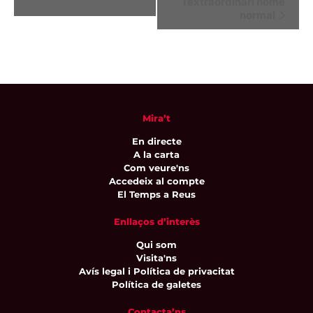
l’extraordinari home
d'Esdeveniment
normal
Mira’t
En directe
A la carta
Com veure'ns
Accedeix al compte
El Temps a Reus
Enllaços d’interès
Qui som
Visita'ns
Avís legal i Política de privacitat
Política de galetes
Contacta’ns