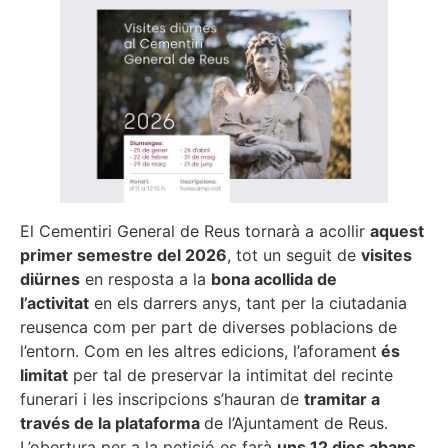
El Cementiri General de Reus tornarà a acollir
aquest
primer semestre del 2026
, tot un seguit de
visites
diürnes
en resposta a la
bona acollida de
l’activitat
en els darrers anys, tant per la ciutadania
reusenca com per part de diverses poblacions de
l’entorn. Com en les altres edicions, l’aforament
és
limitat
per tal de preservar la intimitat del recinte
funerari i les inscripcions s’hauran de
tramitar a
través de la plataforma
de l’Ajuntament de Reus.
L’obertura per a la petició es farà
uns 12 dies abans