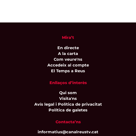
Mira’t
En directe
A la carta
Com veure'ns
Accedeix al compte
El Temps a Reus
Enllaços d’interès
Qui som
Visita'ns
Avís legal i Política de privacitat
Política de galetes
Contacta’ns
informatius@canalreustv.cat