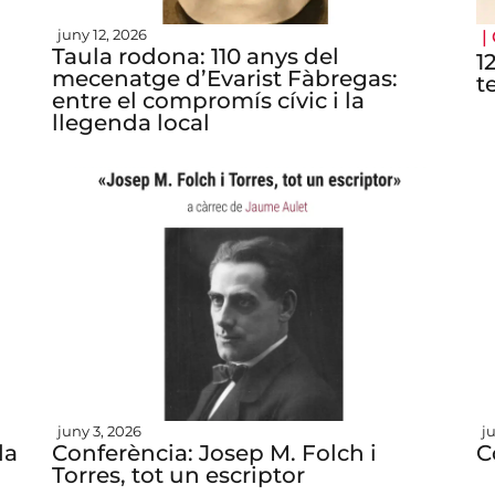
juny 12, 2026
|
Taula rodona: 110 anys del
1
mecenatge d’Evarist Fàbregas:
t
entre el compromís cívic i la
llegenda local
juny 3, 2026
j
da
Conferència: Josep M. Folch i
C
Torres, tot un escriptor