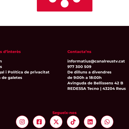
s d’interès
Contacta’ns
m
informatius@canalreustv.cat
ns
977 300 509
al i Política de privacitat
De dilluns a divendres
a de galetes
de 9:00h a 18:00h
Avinguda de Bellissens 42 B
REDESSA Tecno | 43204 Reus
Segueix-nos