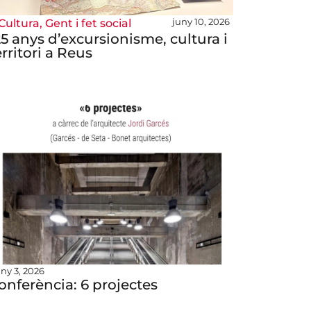
juny 10, 2026
Cultura
,
Gent i fet social
25 anys d’excursionisme, cultura i
erritori a Reus
uny 3, 2026
onferència: 6 projectes