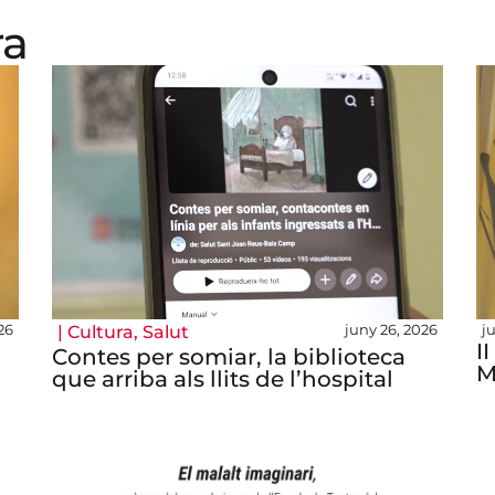
ra
026
juny 26, 2026
j
|
Cultura
,
Salut
I
Contes per somiar, la biblioteca
M
que arriba als llits de l’hospital