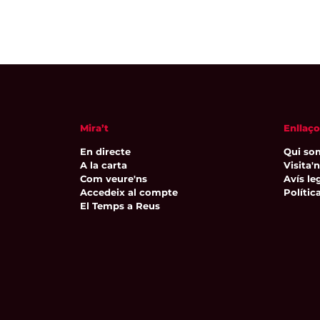
Mira’t
Enllaço
En directe
Qui so
A la carta
Visita'
Com veure'ns
Avís leg
Accedeix al compte
Polític
El Temps a Reus