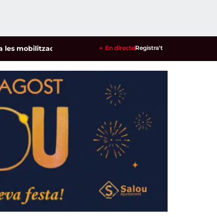
litzacions per defensar els cultius de la garrofa i l'ametlla d
En directe
Registra't