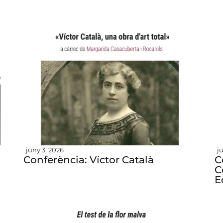
juny 3, 2026
j
Conferència: Víctor Català
C
C
E