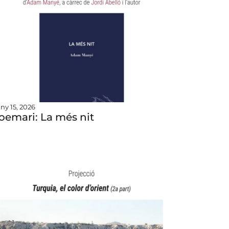
uny 15, 2026
oemari: La més nit