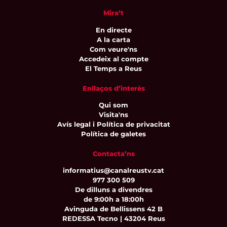
Mira’t
En directe
A la carta
Com veure'ns
Accedeix al compte
El Temps a Reus
Enllaços d’interès
Qui som
Visita'ns
Avís legal i Política de privacitat
Política de galetes
Contacta’ns
informatius@canalreustv.cat
977 300 509
De dilluns a divendres
de 9:00h a 18:00h
Avinguda de Bellissens 42 B
REDESSA Tecno | 43204 Reus