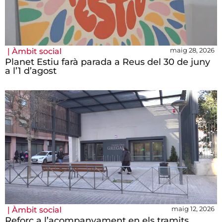
maig 28, 2026
|
Àmbit social
Planet Estiu farà parada a Reus del 30 de juny
a l’1 d’agost
maig 12, 2026
|
Àmbit social
Reforç a l’acompanyament en els tramits