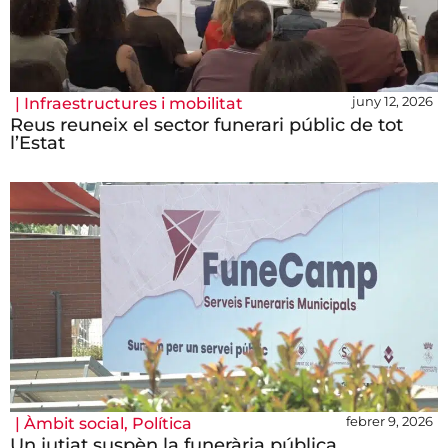
juny 12, 2026
|
Infraestructures i mobilitat
Reus reuneix el sector funerari públic de tot
l’Estat
febrer 9, 2026
|
Àmbit social
,
Política
Un jutjat suspèn la funerària pública