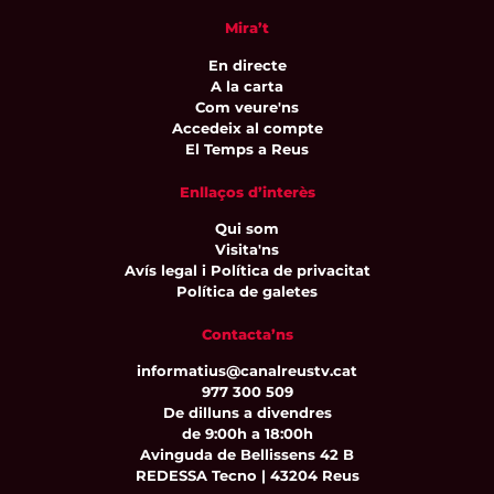
Mira’t
En directe
A la carta
Com veure'ns
Accedeix al compte
El Temps a Reus
Enllaços d’interès
Qui som
Visita'ns
Avís legal i Política de privacitat
Política de galetes
Contacta’ns
informatius@canalreustv.cat
977 300 509
De dilluns a divendres
de 9:00h a 18:00h
Avinguda de Bellissens 42 B
REDESSA Tecno | 43204 Reus