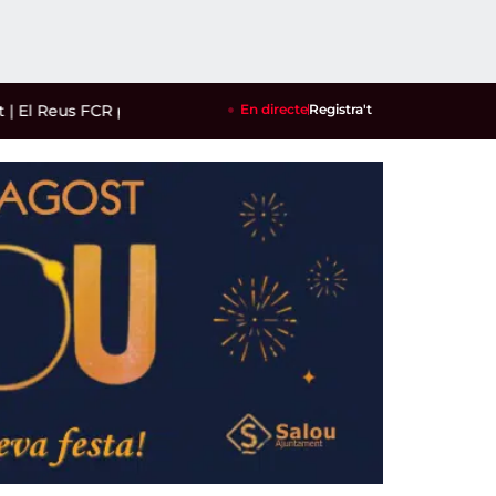
 Reus FCR perd amb contundència contra un Petro de Luanda 
En directe
Registra't