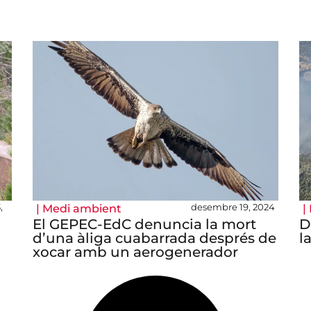
,
desembre 19, 2024
|
Medi ambient
|
El GEPEC-EdC denuncia la mort
D
d’una àliga cuabarrada després de
l
xocar amb un aerogenerador