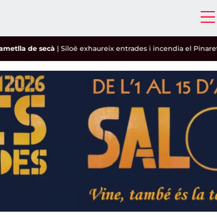
tlla de secà
|
Siloë exhaureix entrades i incendia el Pinaret
|
El