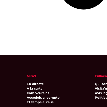
Mira’t
Enllaço
En directe
Qui so
A la carta
Visita'
Com veure'ns
Avís leg
Accedeix al compte
Polític
El Temps a Reus