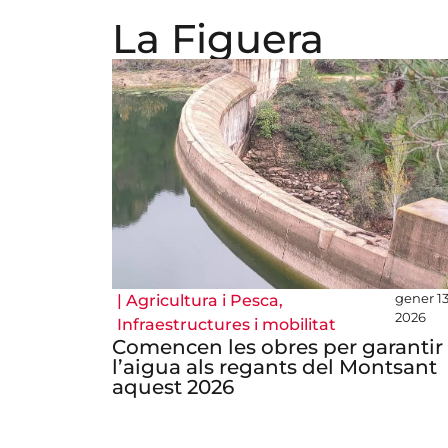
La Figuera
gener 13
|
Agricultura i Pesca
,
2026
Infraestructures i mobilitat
Comencen les obres per garantir
l’aigua als regants del Montsant
aquest 2026