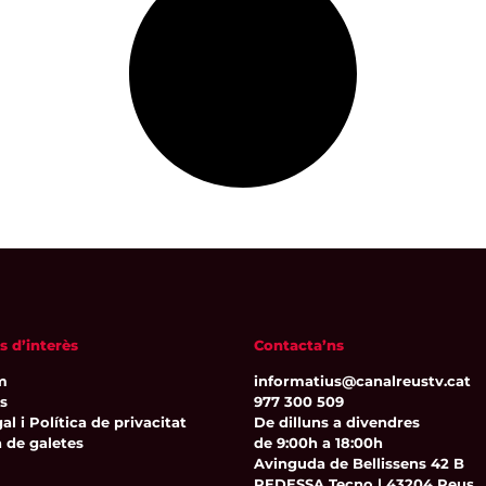
s d’interès
Contacta’ns
m
informatius@canalreustv.cat
ns
977 300 509
al i Política de privacitat
De dilluns a divendres
a de galetes
de 9:00h a 18:00h
Avinguda de Bellissens 42 B
REDESSA Tecno | 43204 Reus