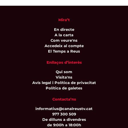
Mira’t
En directe
A la carta
Com veure'ns
Accedeix al compte
El Temps a Reus
Enllaços d’interès
Qui som
Visita'ns
Avís legal i Política de privacitat
Política de galetes
Contacta’ns
informatius@canalreustv.cat
977 300 509
De dilluns a divendres
de 9:00h a 18:00h