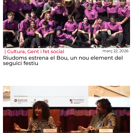
març 22, 2026
|
Cultura
,
Gent i fet social
Riudoms estrena el Bou, un nou element del
seguici festiu