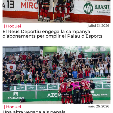
juliol 31, 2026
|
Hoquei
El Reus Deportiu engega la campanya
d’abonaments per omplir el Palau d’Esports
maig 26, 2026
|
Hoquei
Una altra vegada als penals