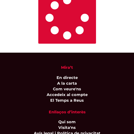
Mira’t
En directe
A la carta
Com veure'ns
Accedeix al compte
El Temps a Reus
Enllaços d’interès
Qui som
Visita'ns
Avís legal i Política de privacitat