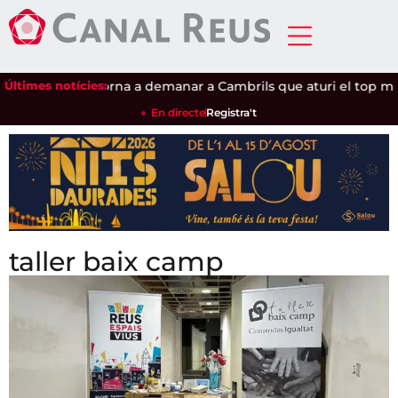
clipsi
Últimes notícies:
|
Salou torna a demanar a Cambrils que aturi el top man
En directe
Registra't
taller baix camp