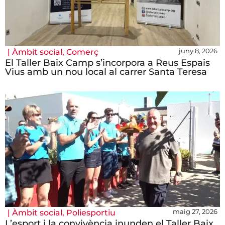
juny 8, 2026
|
Àmbit social
,
Comerç
El Taller Baix Camp s’incorpora a Reus Espais
Vius amb un nou local al carrer Santa Teresa
maig 27, 2026
|
Àmbit social
,
Poliesportiu
L’esport i la convivència inunden el Taller Baix