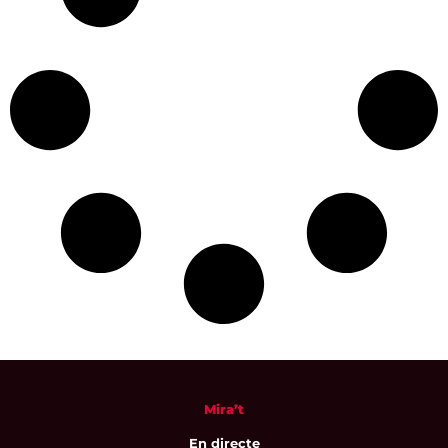
Mira’t
En directe