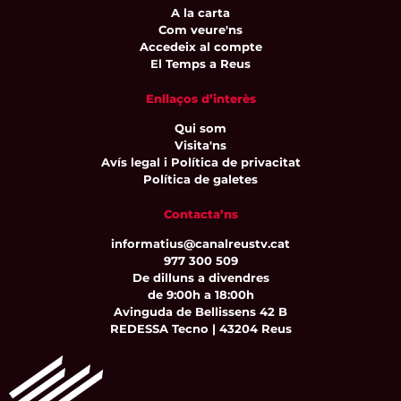
A la carta
Com veure'ns
Accedeix al compte
El Temps a Reus
Enllaços d’interès
Qui som
Visita'ns
Avís legal i Política de privacitat
Política de galetes
Contacta’ns
informatius@canalreustv.cat
977 300 509
De dilluns a divendres
de 9:00h a 18:00h
Avinguda de Bellissens 42 B
REDESSA Tecno | 43204 Reus